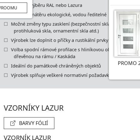
Možnost výběru RAL nebo Lazura
WROOMU
Materiály nátěru ekologické, vodou ředitelné
Možné změny typu zasklení (bezpečnostní skla,
protihluková skla, ornamentní skla atd.)
Výrobek lze doplnit o příčky a rustikální prvky
Volba spodní rámové profilace s hliníkovou okapnicí /
dřevěnou na rámu / Kaskáda
PROMO 2
Ideální do památkově chráněných objektů
Výrobek splňuje veškeré normativní požadavky
VZORNÍKY LAZUR
BARVY FÓLIÍ
VZORNÍK LAZUR