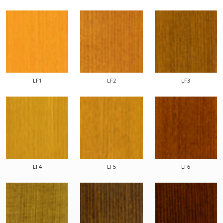
LF1
LF2
LF3
LF4
LF5
LF6