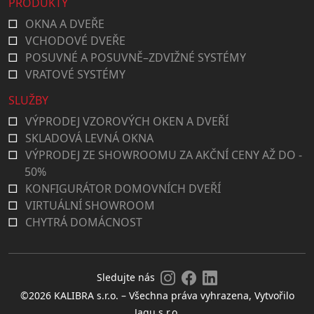
PRODUKTY
OKNA A DVEŘE
VCHODOVÉ DVEŘE
POSUVNÉ A POSUVNĚ–ZDVIŽNÉ SYSTÉMY
VRATOVÉ SYSTÉMY
SLUŽBY
VÝPRODEJ VZOROVÝCH OKEN A DVEŘÍ
SKLADOVÁ LEVNÁ OKNA
VÝPRODEJ ZE SHOWROOMU ZA AKČNÍ CENY AŽ DO -
50%
KONFIGURÁTOR DOMOVNÍCH DVEŘÍ
VIRTUÁLNÍ SHOWROOM
CHYTRÁ DOMÁCNOST
Sledujte nás
©2026 KALIBRA s.r.o. – Všechna práva vyhrazena, Vytvořilo
Jagu s.r.o.