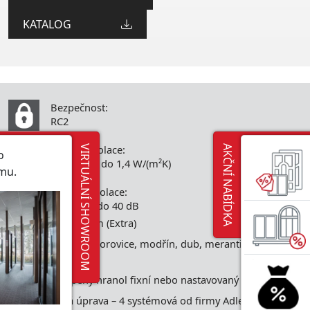
KATALOG
Bezpečnost:
RC2
Tepelná izolace:
VIRTUÁLNÍ SHOWROOM
AKČNÍ NABÍDKA
o
Uw od 1,2 do 1,4 W/(m²K)
mu.
Zvuková izolace:
Rw od 30 do 40 dB
BL70 / BL70 Slim (Extra)
Dřevina smrk, borovice, modřín, dub, meranti, red
grandis
3 vrstvý lepený hranol fixní nebo nastavovaný
Povrchová úprava – 4 systémová od firmy Adler