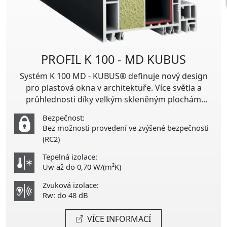
PROFIL K 100 - MD KUBUS
Systém K 100 MD - KUBUS® definuje nový design
pro plastová okna v architektuře. Více světla a
průhlednosti díky velkým skleněným plochám
otevírá nový prostor pro design. Na vnitřní straně
Bezpečnost:
místnosti nový systém přesvědčí svým zarovnaným
Bez možnosti provedení ve zvýšené bezpečnosti
vzhledem bez rušivých spojů, zatímco na vnější
(RC2)
straně podtrhuje v pravém úhlu harmonický
Tepelná izolace:
celkový dojem.
Uw až do 0,70 W/(m²K)
Zvuková izolace:
Rw: do 48 dB
VÍCE INFORMACÍ