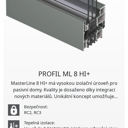
PROFIL ML 8 HI+
MasterLine 8 HI+ má vysokou izolační úroveň pro
pasivní domy. Kvality je dosaženo díky integraci
nových materiálů. Unikátní koncept umožňuje
kombinovat širokou škálu typů okenních prvků,
Bezpečnost:
jejich pohledových variant a různých úrovní tepelné
RC2, RC3
izolace.
Tepelná izolace: