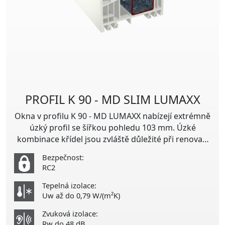
PROFIL K 90 - MD SLIM LUMAXX
Okna v profilu K 90 - MD LUMAXX nabízejí extrémně
úzký profil se šířkou pohledu 103 mm. Úzké
kombinace křídel jsou zvláště důležité při renovaci
památkově chráněných budov, by byl zachován
Bezpečnost:
filigránský efekt historických pohledů z oken.
RC2
Tepelná izolace:
Uw až do 0,79 W/(m²K)
Zvuková izolace:
Rw do 48 dB