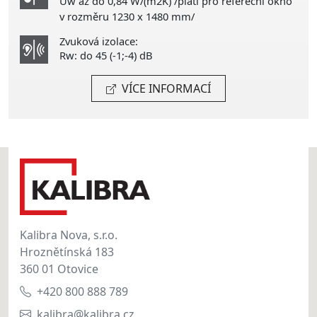
Uw až do 0,84 W/(m2K) /platí pro refereční okno
v rozměru 1230 x 1480 mm/
Zvuková izolace:
Rw: do 45 (-1;-4) dB
VÍCE INFORMACÍ
Kalibra Nova, s.r.o.
Hroznětínská 183
360 01 Otovice
+420 800 888 789
kalibra@kalibra.cz